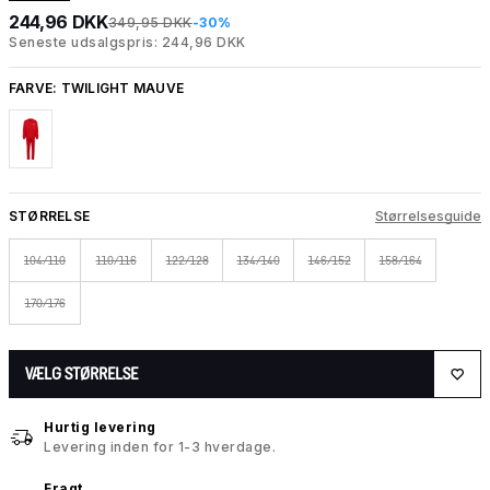
244,96 DKK
349,95 DKK
-30%
Seneste udsalgspris: 244,96 DKK
FARVE:
TWILIGHT MAUVE
STØRRELSE
Størrelsesguide
104/110
110/116
122/128
134/140
146/152
158/164
170/176
VÆLG STØRRELSE
Hurtig levering
Levering inden for 1-3 hverdage.
Fragt