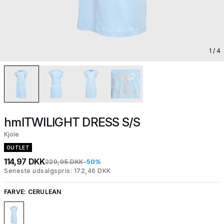
1
/ 4
hmlTWILIGHT DRESS S/S
Kjole
OUTLET
114,97 DKK
229,95 DKK
-50%
Seneste udsalgspris: 172,46 DKK
FARVE:
CERULEAN