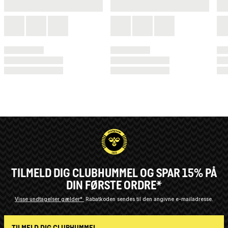
TILMELD DIG CLUBHUMMEL OG SPAR 15% PÅ
DIN FØRSTE ORDRE*
Visse undtagelser gælder*
Rabatkoden sendes til den angivne e-mailadresse.
TILMELD DIG CLUBHUMMEL