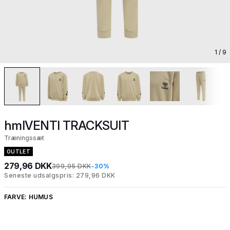
1
/ 9
hmlVENTI TRACKSUIT
Træningssæt
OUTLET
279,96 DKK
399,95 DKK
-30%
Seneste udsalgspris: 279,96 DKK
FARVE:
HUMUS