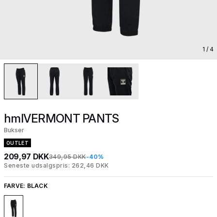
1
/ 4
hmlVERMONT PANTS
Bukser
OUTLET
209,97 DKK
349,95 DKK
-40%
Seneste udsalgspris: 262,46 DKK
FARVE:
BLACK