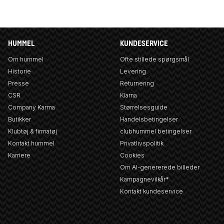
HUMMEL
KUNDESERVICE
Om hummel
Ofte stillede spørgsmål
Historie
Levering
Presse
Returnering
CSR
Klarna
Company Karma
Størrelsesguide
Butikker
Handelsbetingelser
Klubtøj & firmatøj
clubhummel betingelser
Kontakt hummel
Privatlivspolitik
Karriere
Cookies
Om AI-genererede billeder
Kampagnevilkår*
Kontakt kundeservice