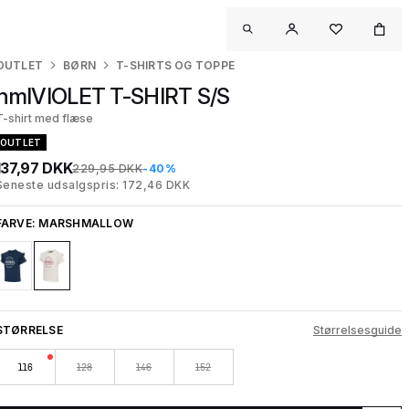
OUTLET
BØRN
T-SHIRTS OG TOPPE
hmlVIOLET T-SHIRT S/S
T-shirt med flæse
OUTLET
137,97 DKK
229,95 DKK
-40%
Seneste udsalgspris: 172,46 DKK
FARVE:
MARSHMALLOW
STØRRELSE
Størrelsesguide
116
128
146
152