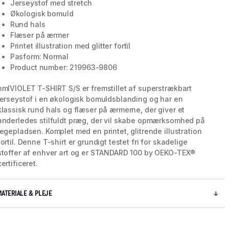
Jerseystof med stretch
Økologisk bomuld
Rund hals
Flæser på ærmer
5 / 5
Printet illustration med glitter fortil
Pasform: Normal
Product number: 219963-9806
hmlVIOLET T-SHIRT S/S er fremstillet af superstrækbart
jerseystof i en økologisk bomuldsblanding og har en
klassisk rund hals og flæser på ærmerne, der giver et
anderledes stilfuldt præg, der vil skabe opmærksomhed på
legepladsen. Komplet med en printet, glitrende illustration
fortil. Denne T-shirt er grundigt testet fri for skadelige
stoffer af enhver art og er STANDARD 100 by OEKO-TEX®
certificeret.
MATERIALE & PLEJE