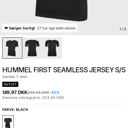
💸 Sælger hurtigt
27 har lige købt denne
1
/ 3
HUMMEL FIRST SEAMLESS JERSEY S/S
Sømløs T-shirt
OUTLET
149,97 DKK
249,95 DKK
-40%
Seneste udsalgspris: 224,95 DKK
FARVE:
BLACK