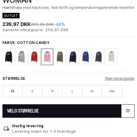
WOMAN
Hættetrøje med høj krave, fed skrift og temperaturregulerende meshfor
OUTLET
239,97 DKK
399,95 DKK
-40%
Seneste udsalgspris: 259,97 DKK
FARVE:
COTTON CANDY
STØRRELSE
Størrelsesguide
XS
S
M
L
XL
2XL
VÆLG STØRRELSE
Hurtig levering
Levering inden for 1-3 hverdage.