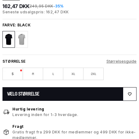
162,47 DKK
249,95 DKK
-35%
Seneste udsalgspris: 162,47 DKK
FARVE:
BLACK
STØRRELSE
Størrelsesguide
S
M
L
XL
2XL
VÆLG STØRRELSE
Hurtig levering
Levering inden for 1-3 hverdage.
Fragt
Gratis fragt fra 299 DKK for medlemmer og 499 DKK for ikke-
medlemmer.