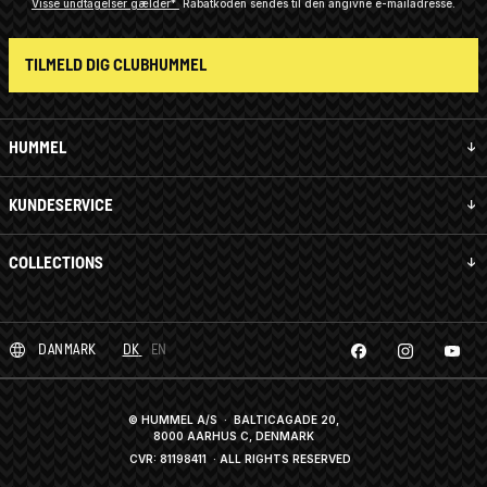
Visse undtagelser gælder*
Rabatkoden sendes til den angivne e-mailadresse.
TILMELD DIG CLUBHUMMEL
HUMMEL
KUNDESERVICE
COLLECTIONS
DANMARK
DK
EN
© HUMMEL A/S · BALTICAGADE 20,
8000 AARHUS C, DENMARK
CVR: 81198411
· ALL RIGHTS RESERVED