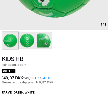
1
/ 3
KIDS HB
Håndbold til børn
OUTLET
149,97 DKK
249,95 DKK
-40%
Seneste udsalgspris: 149,97 DKK
FARVE:
GREEN/WHITE