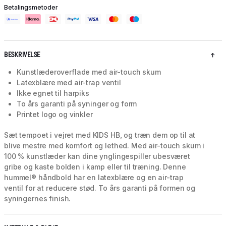
Betalingsmetoder
BESKRIVELSE
Kunstlæderoverflade med air-touch skum
Latexblære med air-trap ventil
Ikke egnet til harpiks
To års garanti på syninger og form
Printet logo og vinkler
Sæt tempoet i vejret med KIDS HB, og træn dem op til at
blive mestre med komfort og lethed. Med air-touch skum i
100 % kunstlæder kan dine ynglingespiller ubesværet
gribe og kaste bolden i kamp eller til træning. Denne
hummel® håndbold har en latexblære og en air-trap
ventil for at reducere stød. To års garanti på formen og
syningernes finish.