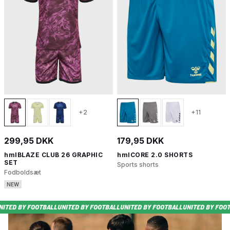
+2
+11
299,95 DKK
179,95 DKK
hmlBLAZE CLUB 26 GRAPHIC
hmlCORE 2.0 SHORTS
SET
Sports shorts
Fodboldsæt
NEW
L
UNITED BY FOOTBALL
UNITED BY FOOTBALL
UNITED BY FOOTBALL
UNITED BY F