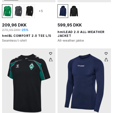
+5
209,96 DKK
599,95 DKK
279,95 DKK
-25%
hmlLEAD 2.0 ALL-WEATHER
hmlBL COMFORT 2.0 TEE L/S
JACKET
Seamless t-shirt
All-weather jakke