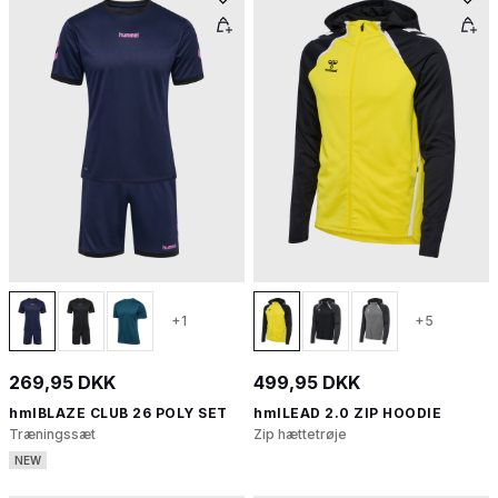
+1
+5
269,95 DKK
499,95 DKK
hmlBLAZE CLUB 26 POLY SET
hmlLEAD 2.0 ZIP HOODIE
Træningssæt
Zip hættetrøje
NEW