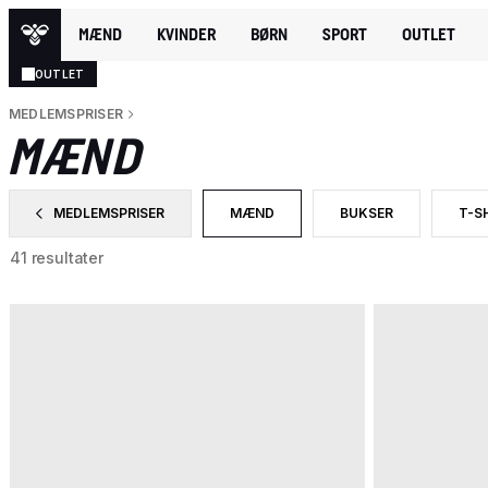
MÆND
KVINDER
BØRN
SPORT
OUTLET
OUTLET
MEDLEMSPRISER
MÆND
MEDLEMSPRISER
MÆND
BUKSER
T-S
FILTRER EFTER CATEGORY: MEDLEMSPRISER
VALGT I ØJEBLIKKET FILTRERES E
FILTRER EFTER PROD
FIL
41 resultater