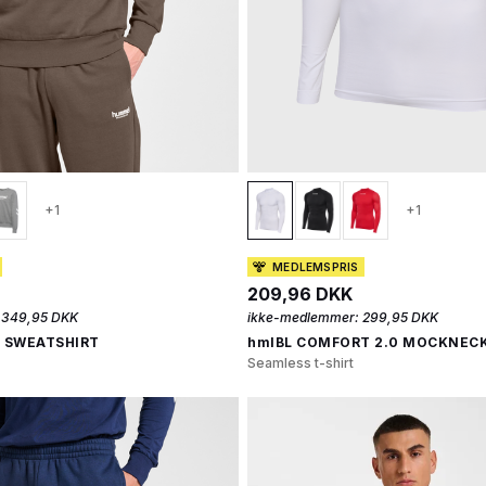
+1
+1
MEDLEMSPRIS
209,96 DKK
349,95 DKK
ikke-medlemmer:
299,95 DKK
0 SWEATSHIRT
hmlBL COMFORT 2.0 MOCKNECK
Seamless t-shirt