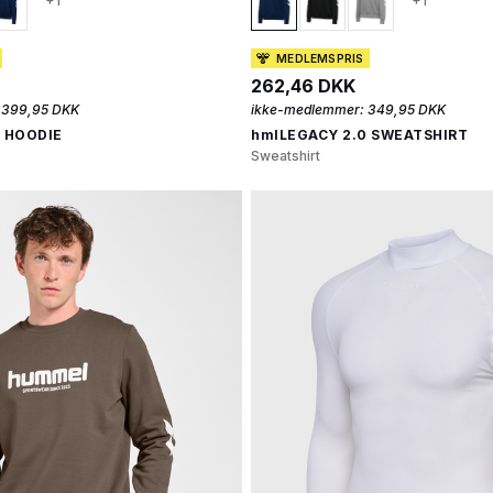
+1
+1
MEDLEMSPRIS
262,46 DKK
399,95 DKK
ikke-medlemmer:
349,95 DKK
 HOODIE
hmlLEGACY 2.0 SWEATSHIRT
Sweatshirt