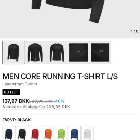
1
/ 5
MEN CORE RUNNING T-SHIRT L/S
Langærmet T-shirt
OUTLET
137,97 DKK
229,95 DKK
-40%
Seneste udsalgspris: 206,95 DKK
FARVE:
BLACK