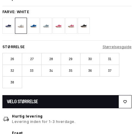
FARVE:
WHITE
STØRRELSE
Størrelsesguide
26
27
28
29
30
31
32
33
34
35
36
37
38
VÆLG STØRRELSE
Hurtig levering
Levering inden for 1-3 hverdage.
Fragt