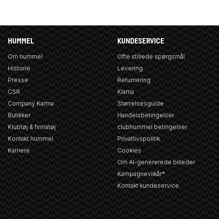
HUMMEL
KUNDESERVICE
Om hummel
Ofte stillede spørgsmål
Historie
Levering
Presse
Returnering
CSR
Klarna
Company Karma
Størrelsesguide
Butikker
Handelsbetingelser
Klubtøj & firmatøj
clubhummel betingelser
Kontakt hummel
Privatlivspolitik
Karriere
Cookies
Om AI-genererede billeder
Kampagnevilkår*
Kontakt kundeservice