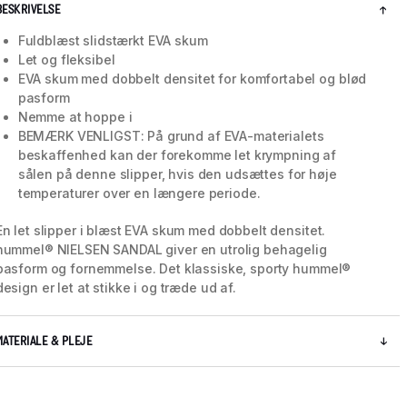
BESKRIVELSE
Fuldblæst slidstærkt EVA skum
Let og fleksibel
EVA skum med dobbelt densitet for komfortabel og blød
pasform
Nemme at hoppe i
BEMÆRK VENLIGST: På grund af EVA-materialets
beskaffenhed kan der forekomme let krympning af
sålen på denne slipper, hvis den udsættes for høje
temperaturer over en længere periode.
En let slipper i blæst EVA skum med dobbelt densitet.
hummel® NIELSEN SANDAL giver en utrolig behagelig
pasform og fornemmelse. Det klassiske, sporty hummel®
5 / 7
design er let at stikke i og træde ud af.
MATERIALE & PLEJE