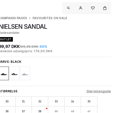
CAMPAIGN PAGES
FAVOURITES ON SALE
NIELSEN SANDAL
Badesandaler
OUTLET
99,97 DKK
199,95 DKK
-50%
Seneste udsalgspris: 179,95 DKK
FARVE:
BLACK
STØRRELSE
Størrelsesguide
30
31
32
33
34
35
36
37
38
39
43
47