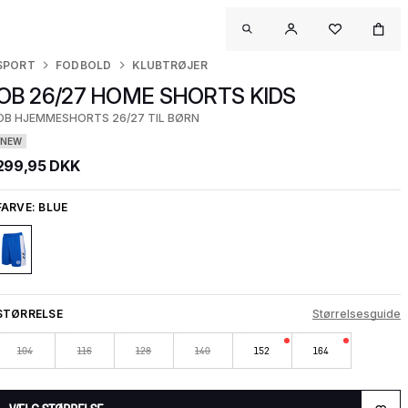
SPORT
FODBOLD
KLUBTRØJER
OB 26/27 HOME SHORTS KIDS
OB HJEMMESHORTS 26/27 TIL BØRN
NEW
299,95 DKK
FARVE:
BLUE
STØRRELSE
Størrelsesguide
104
116
128
140
152
164