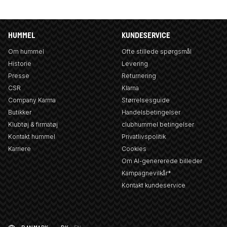
HUMMEL
KUNDESERVICE
Om hummel
Ofte stillede spørgsmål
Historie
Levering
Presse
Returnering
CSR
Klarna
Company Karma
Størrelsesguide
Butikker
Handelsbetingelser
Klubtøj & firmatøj
clubhummel betingelser
Kontakt hummel
Privatlivspolitik
Karriere
Cookies
Om AI-genererede billeder
Kampagnevilkår*
Kontakt kundeservice