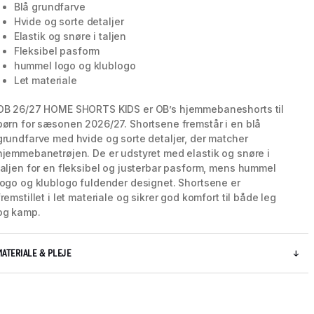
Blå grundfarve
Hvide og sorte detaljer
Elastik og snøre i taljen
Fleksibel pasform
hummel logo og klublogo
Let materiale
OB 26/27 HOME SHORTS KIDS er OB’s hjemmebaneshorts til
børn for sæsonen 2026/27. Shortsene fremstår i en blå
grundfarve med hvide og sorte detaljer, der matcher
hjemmebanetrøjen. De er udstyret med elastik og snøre i
taljen for en fleksibel og justerbar pasform, mens hummel
logo og klublogo fuldender designet. Shortsene er
fremstillet i let materiale og sikrer god komfort til både leg
og kamp.
5 / 5
MATERIALE & PLEJE