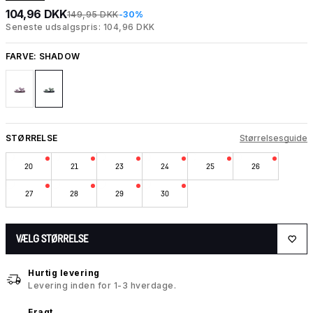
104,96 DKK
149,95 DKK
-30%
Seneste udsalgspris: 104,96 DKK
FARVE:
SHADOW
STØRRELSE
Størrelsesguide
20
21
23
24
25
26
27
28
29
30
VÆLG STØRRELSE
Hurtig levering
Levering inden for 1-3 hverdage.
Fragt