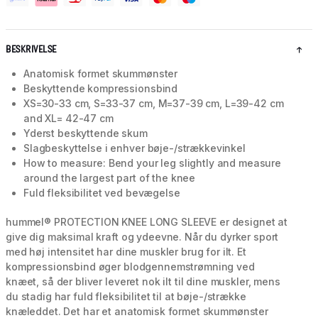
BESKRIVELSE
Anatomisk formet skummønster
Beskyttende kompressionsbind
XS=30-33 cm, S=33-37 cm, M=37-39 cm, L=39-42 cm
and XL= 42-47 cm
Yderst beskyttende skum
Slagbeskyttelse i enhver bøje-/strækkevinkel
How to measure: Bend your leg slightly and measure
around the largest part of the knee
Fuld fleksibilitet ved bevægelse
hummel® PROTECTION KNEE LONG SLEEVE er designet at
give dig maksimal kraft og ydeevne. Når du dyrker sport
med høj intensitet har dine muskler brug for ilt. Et
kompressionsbind øger blodgennemstrømning ved
knæet, så der bliver leveret nok ilt til dine muskler, mens
du stadig har fuld fleksibilitet til at bøje-/strække
knæleddet. Det har et anatomisk formet skummønster