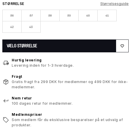
STØRRELSE
Størrelsesguide
36
37
38
39
40
41
42
43
VÆLG STØRRELSE
Hurtig levering
Levering inden for 1-3 hverdage.
Fragt
Gratis fragt fra 299 DKK for medlemmer og 499 DKK for ikke-
medlemmer.
Nem retur
100 dages retur for medlemmer.
Medlemspriser
Som medlem får du eksklusive besparelser på et udvalg af
produkter.