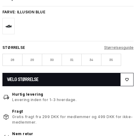
FARVE:
ILLUSION BLUE
STØRRELSE
Størrelsesguide
28
29
30
31
34
35
VÆLG STØRRELSE
Hurtig levering
Levering inden for 1-3 hverdage.
Fragt
Gratis fragt fra 299 DKK for medlemmer og 499 DKK for ikke-
medlemmer.
Nem retur