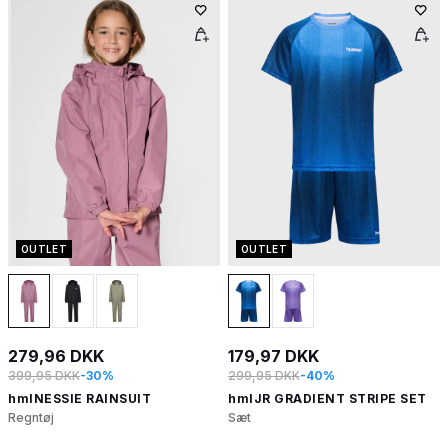
OUTLET
OUTLET
279,96 DKK
179,97 DKK
399,95 DKK
-30%
299,95 DKK
-40%
hmlNESSIE RAINSUIT
hmlJR GRADIENT STRIPE SET
Regntøj
Sæt