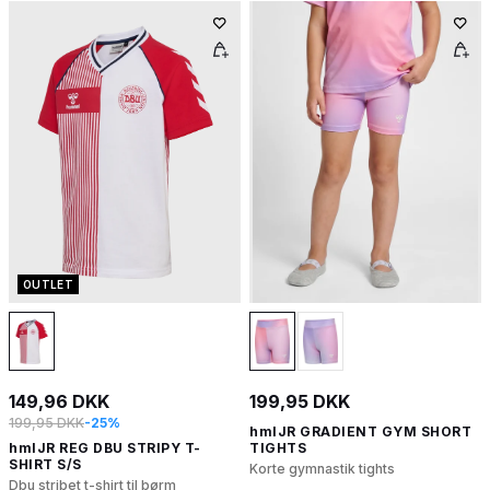
OUTLET
149,96 DKK
199,95 DKK
199,95 DKK
-25%
hmlJR GRADIENT GYM SHORT
hmlJR REG DBU STRIPY T-
TIGHTS
SHIRT S/S
Korte gymnastik tights
Dbu stribet t-shirt til børm