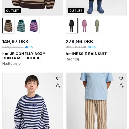
OUTLET
OUTLET
149,97 DKK
279,96 DKK
249,95 DKK
-40%
399,95 DKK
-30%
hmlJR CONELLY BOXY
hmlNESSIE RAINSUIT
CONTRAST HOODIE
Regntøj
Hættetrøje