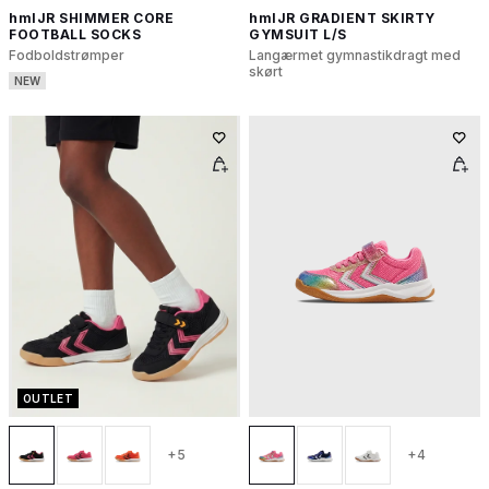
hmlJR SHIMMER CORE
hmlJR GRADIENT SKIRTY
FOOTBALL SOCKS
GYMSUIT L/S
Fodboldstrømper
Langærmet gymnastikdragt med
skørt
NEW
OUTLET
+5
+4