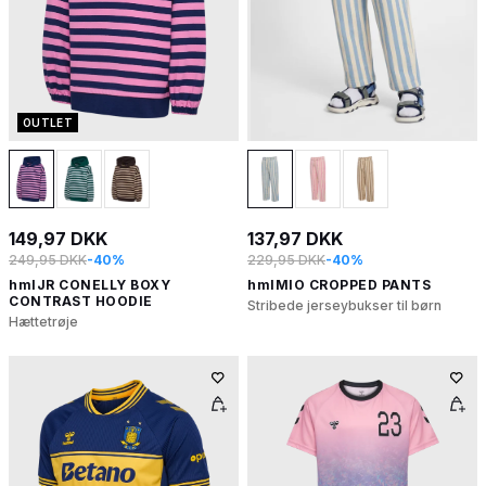
OUTLET
149,97 DKK
137,97 DKK
249,95 DKK
-40%
229,95 DKK
-40%
hmlJR CONELLY BOXY
hmlMIO CROPPED PANTS
CONTRAST HOODIE
Stribede jerseybukser til børn
Hættetrøje