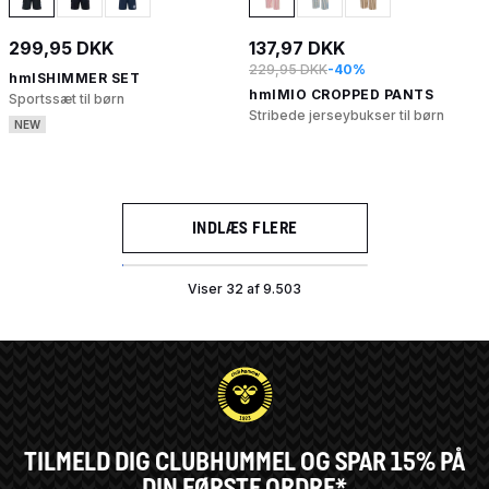
299,95 DKK
137,97 DKK
229,95 DKK
-40%
hmlSHIMMER SET
hmlMIO CROPPED PANTS
Sportssæt til børn
Stribede jerseybukser til børn
NEW
INDLÆS FLERE
Viser 32 af 9.503
TILMELD DIG CLUBHUMMEL OG SPAR 15% PÅ
DIN FØRSTE ORDRE*