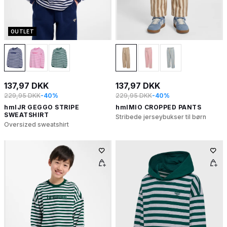
OUTLET
137,97 DKK
137,97 DKK
229,95 DKK
-40%
229,95 DKK
-40%
hmlJR GEGGO STRIPE
hmlMIO CROPPED PANTS
SWEATSHIRT
Stribede jerseybukser til børn
Oversized sweatshirt