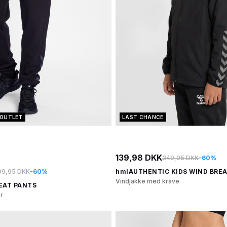
OUTLET
LAST CHANCE
139,98 DKK
349,95 DKK
-60%
99,95 DKK
-60%
hmlAUTHENTIC KIDS WIND BRE
Vindjakke med krave
EAT PANTS
r