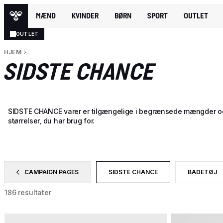
MÆND
KVINDER
BØRN
SPORT
OUTLET
OUTLET
HJEM
SIDSTE CHANCE
SIDSTE CHANCE varer er tilgængelige i begrænsede mængder og stø
størrelser, du har brug for.
CAMPAIGN PAGES
SIDSTE CHANCE
BADETØJ
FILTRER EFTER CATEGORY: CAMPAIGN PAGES
VALGT I ØJEBLIKKET FILTRERES 
FILTRER E
186 resultater