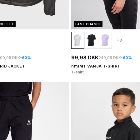
OUTLET
LAST CHANCE
+3
99,98 DKK
99,95 DKK
-60%
249,95 DKK
-60%
RID JACKET
hmlMT VANJA T-SHIRT
T-shirt