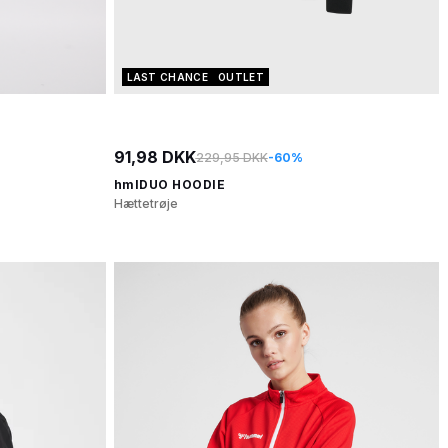
LAST CHANCE
OUTLET
91,98 DKK
229,95 DKK
-60%
hmlDUO HOODIE
Hættetrøje