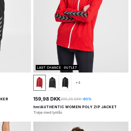
LAST CHANCE
OUTLET
+4
159,98 DKK
399,95 DKK
-60%
AKER
hmlAUTHENTIC WOMEN POLY ZIP JACKET
Trøje med lynlås