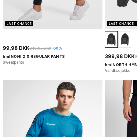
LAST CHANCE
LAST CHANCE
99,98 DKK
249,95 DKK
-60%
399,98 DKK
9
hmlNONI 2.0 REGULAR PANTS
Sweatpants
hmlNORTH HYB
Vandtæt jakke