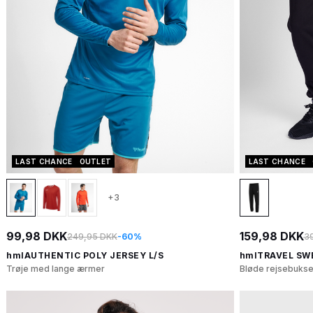
LAST CHANCE
OUTLET
LAST CHANCE
+3
99,98 DKK
159,98 DKK
249,95 DKK
-60%
3
hmlAUTHENTIC POLY JERSEY L/S
hmlTRAVEL SW
Trøje med lange ærmer
Bløde rejsebukse