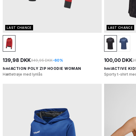
LAST CHANCE
LAST CHANCE
139,98 DKK
100,00 DKK
349,95 DKK
-60%
2
hmlACTION POLY ZIP HOODIE WOMAN
hmlACTIVE KID
Hættetrøje med lynlås
Sporty t-shirt m