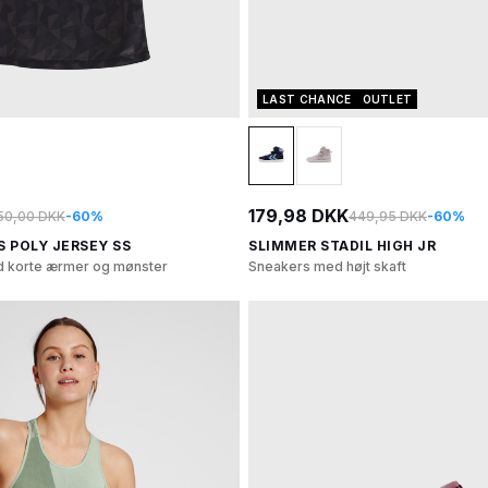
LAST CHANCE
OUTLET
179,98 DKK
50,00 DKK
-60%
449,95 DKK
-60%
S POLY JERSEY SS
SLIMMER STADIL HIGH JR
ed korte ærmer og mønster
Sneakers med højt skaft