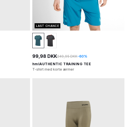
LAST CHANCE
99,98 DKK
249,95 DKK
-60%
hmlAUTHENTIC TRAINING TEE
T-shirt med korte ærmer