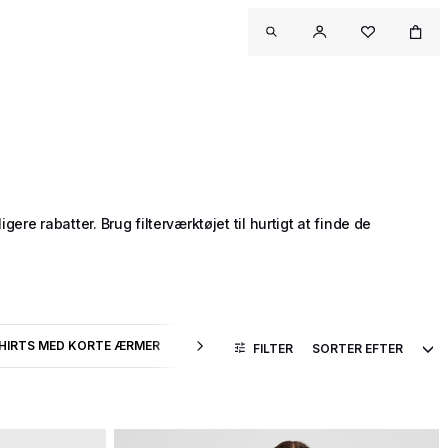
 rabatter. Brug filterværktøjet til hurtigt at finde de
HIRTS MED KORTE ÆRMER
HÆTTETRØJER
HÆTTETRØJ
FILTER
UKTTYPE: BUKSER
TRER EFTER PRODUKTTYPE: T-SHIRTS MED KORTE ÆRMER
FILTRER EFTER PRODUKTTYPE: HÆT
FILTRER E