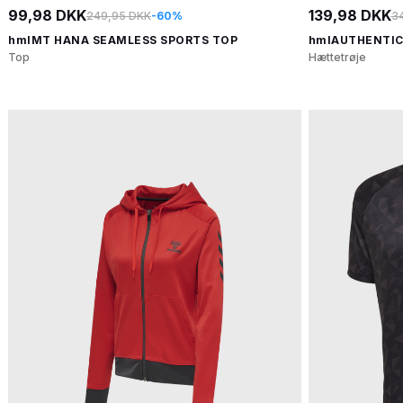
99,98 DKK
139,98 DKK
249,95 DKK
-60%
3
hmlMT HANA SEAMLESS SPORTS TOP
hmlAUTHENTIC
Top
Hættetrøje