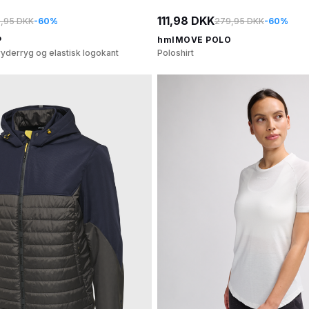
111,98 DKK
,95 DKK
-60%
279,95 DKK
-60%
P
hmlMOVE POLO
yderryg og elastisk logokant
Poloshirt