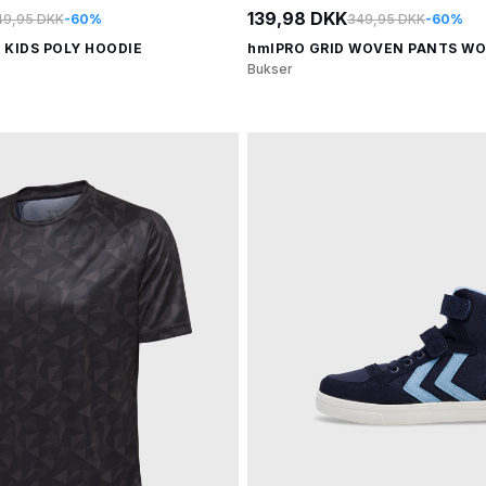
139,98 DKK
49,95 DKK
-60%
349,95 DKK
-60%
 KIDS POLY HOODIE
hmlPRO GRID WOVEN PANTS WO
Bukser