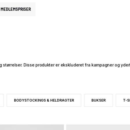
MEDLEMSPRISER
rrelser. Disse produkter er ekskluderet fra kampagner og yderligere
BODYSTOCKINGS & HELDRAGTER
BUKSER
T-S
EFTER CATEGORY: SIDSTE CHANCE
FTER PRODUKTTYPE: BADETØJ
FILTRER EFTER PRODUKTTYPE: BODYSTOCKINGS & HELDRAGTER
FILTRER EFTER PROD
FIL