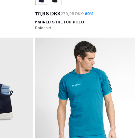
111,98 DKK
279,95 DKK
-60%
hmlRED STRETCH POLO
Poloshirt