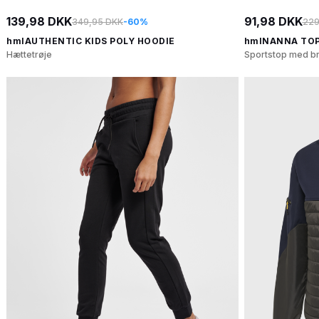
139,98 DKK
91,98 DKK
349,95 DKK
-60%
229
hmlAUTHENTIC KIDS POLY HOODIE
hmlNANNA TO
Hættetrøje
Sportstop med br