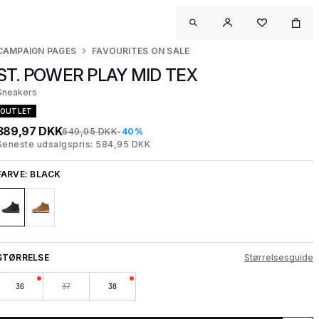
CAMPAIGN PAGES
FAVOURITES ON SALE
ST. POWER PLAY MID TEX
Sneakers
OUTLET
389,97 DKK
649,95 DKK
-40%
Seneste udsalgspris: 584,95 DKK
FARVE:
BLACK
STØRRELSE
Størrelsesguide
36
37
38