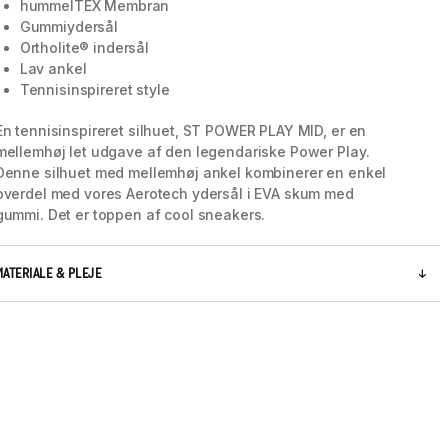
hummelTEX Membran
Gummiydersål
Ortholite® indersål
Lav ankel
Tennisinspireret style
En tennisinspireret silhuet, ST POWER PLAY MID, er en
mellemhøj let udgave af den legendariske Power Play.
Denne silhuet med mellemhøj ankel kombinerer en enkel
overdel med vores Aerotech ydersål i EVA skum med
gummi. Det er toppen af cool sneakers.
MATERIALE & PLEJE
5 / 7