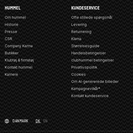
HUMMEL
KUNDESERVICE
Om hummel
Ofte stillede spørgsmål
Historie
Levering
Presse
Returnering
CSR
Klarna
Company Karma
Størrelsesguide
Butikker
Handelsbetingelser
Klubtøj & firmatøj
clubhummel betingelser
Kontakt hummel
Privatlivspolitik
Karriere
Cookies
Om AI-genererede billeder
Kampagnevilkår*
Kontakt kundeservice
DANMARK
DK
EN