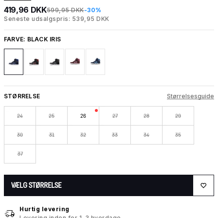
419,96 DKK
599,95 DKK
-30%
Seneste udsalgspris: 539,95 DKK
FARVE:
BLACK IRIS
STØRRELSE
Størrelsesguide
24
25
26
27
28
29
30
31
32
33
34
35
37
VÆLG STØRRELSE
Hurtig levering
Levering inden for 1-3 hverdage.