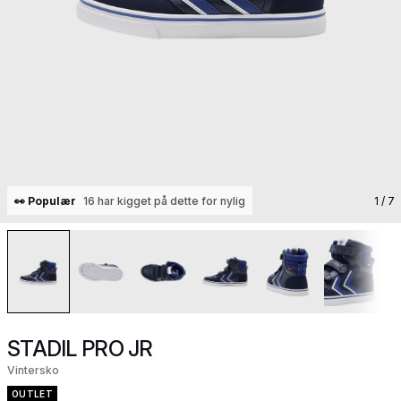
👀 Populær
16 har kigget på dette for nylig
1
/ 7
STADIL PRO JR
Vintersko
OUTLET