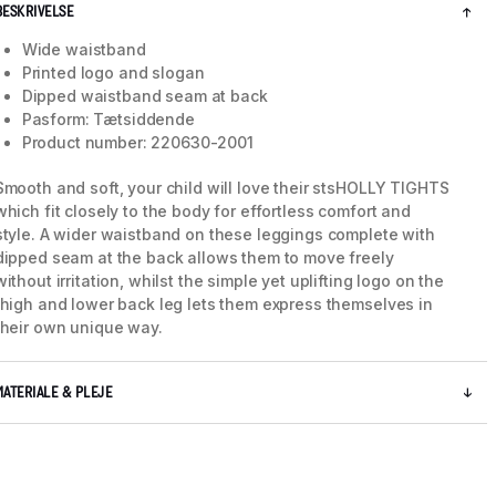
BESKRIVELSE
Wide waistband
Printed logo and slogan
Dipped waistband seam at back
Pasform: Tætsiddende
Product number: 220630-2001
Smooth and soft, your child will love their stsHOLLY TIGHTS
which fit closely to the body for effortless comfort and
style. A wider waistband on these leggings complete with
dipped seam at the back allows them to move freely
without irritation, whilst the simple yet uplifting logo on the
thigh and lower back leg lets them express themselves in
their own unique way.
MATERIALE & PLEJE