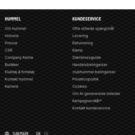
HUMMEL
KUNDESERVICE
Om hummel
Ofte stillede spørgsmål
Historie
Levering
Presse
Returnering
CSR
Klarna
Company Karma
Størrelsesguide
Butikker
Handelsbetingelser
Klubtøj & firmatøj
clubhummel betingelser
Kontakt hummel
Privatlivspolitik
Karriere
Cookies
Om AI-genererede billeder
Kampagnevilkår*
Kontakt kundeservice
DANMARK
DK
EN