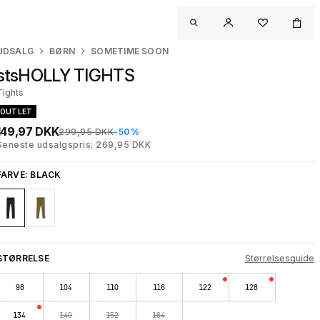
UDSALG
BØRN
SOMETIME SOON
stsHOLLY TIGHTS
Tights
OUTLET
149,97 DKK
299,95 DKK
-50%
Seneste udsalgspris: 269,95 DKK
FARVE:
BLACK
STØRRELSE
Størrelsesguide
98
104
110
116
122
128
134
140
152
164