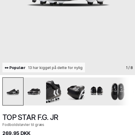
👀 Populær
13 har kigget på dette for nylig
1
/ 8
TOP STAR F.G. JR
Fodboldstøvler til græs
269,95 DKK