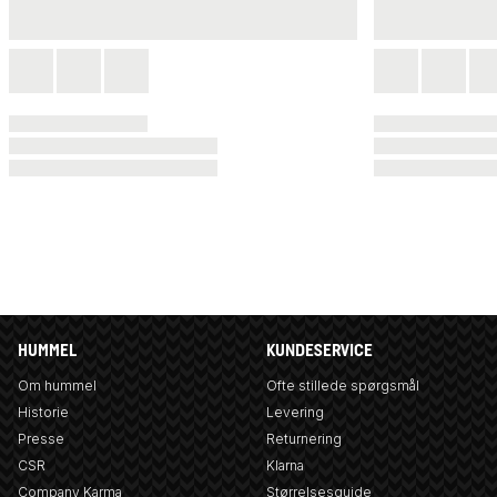
HUMMEL
KUNDESERVICE
Om hummel
Ofte stillede spørgsmål
Historie
Levering
Presse
Returnering
CSR
Klarna
Company Karma
Størrelsesguide