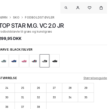
BØRN
SKO
FODBOLDSTØVLER
TOP STAR M.G. VC 2.0 JR
Fodboldstøvle til græs og kunstgræs
299,95 DKK
FARVE:
BLACK/SILVER
STØRRELSE
Størrelsesguide
24
25
26
27
28
29
30
31
32
33
34
35
36
37
38