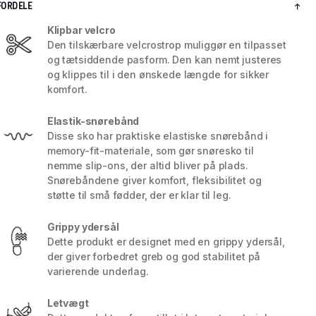
FORDELE
Klipbar velcro
Den tilskærbare velcrostrop muliggør en tilpasset
og tætsiddende pasform. Den kan nemt justeres
og klippes til i den ønskede længde for sikker
komfort.
Elastik-snørebånd
Disse sko har praktiske elastiske snørebånd i
memory-fit-materiale, som gør snøresko til
nemme slip-ons, der altid bliver på plads.
Snørebåndene giver komfort, fleksibilitet og
støtte til små fødder, der er klar til leg.
5 / 8
Grippy ydersål
Dette produkt er designet med en grippy ydersål,
der giver forbedret greb og god stabilitet på
varierende underlag.
Letvægt