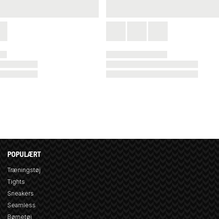
POPULÆRT
Træningstøj
Tights
Sneakers
Seamless
Børnetøj