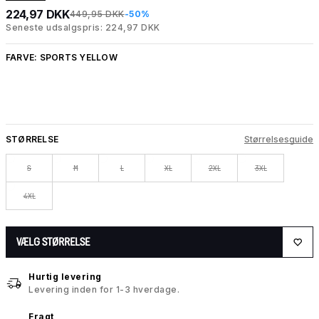
224,97 DKK
449,95 DKK
-50%
Seneste udsalgspris: 224,97 DKK
FARVE:
SPORTS YELLOW
STØRRELSE
Størrelsesguide
S
M
L
XL
2XL
3XL
4XL
VÆLG STØRRELSE
Hurtig levering
Levering inden for 1-3 hverdage.
Fragt