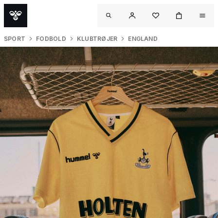
SPORT
FODBOLD
KLUBTRØJER
ENGLAND