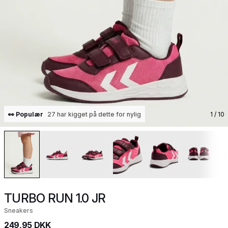
👀 Populær
27 har kigget på dette for nylig
1
/ 10
TURBO RUN 1.0 JR
Sneakers
249,95 DKK