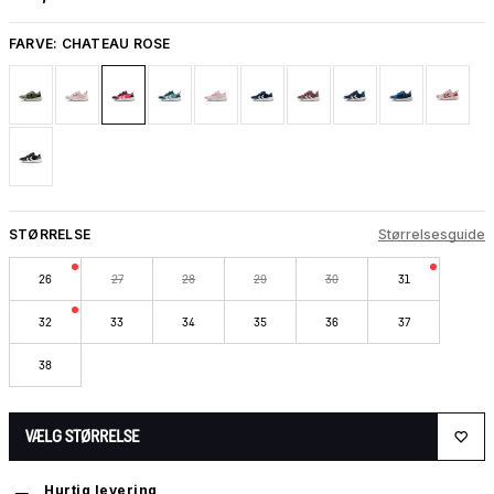
FARVE:
CHATEAU ROSE
STØRRELSE
Størrelsesguide
26
27
28
29
30
31
32
33
34
35
36
37
38
VÆLG STØRRELSE
Hurtig levering