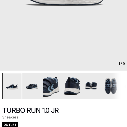
1
/ 9
TURBO RUN 1.0 JR
Sneakers
OUTLET