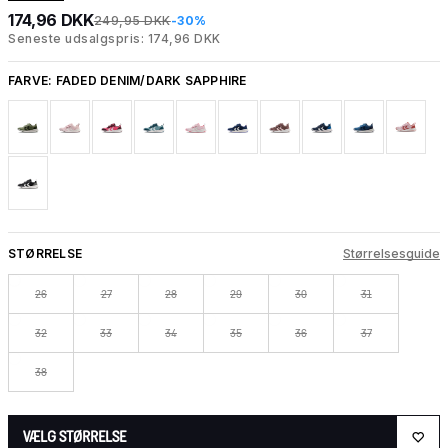
174,96 DKK
249,95 DKK
-30%
Seneste udsalgspris: 174,96 DKK
FARVE:
FADED DENIM/DARK SAPPHIRE
STØRRELSE
Størrelsesguide
26
27
28
29
30
31
32
33
34
35
36
37
38
VÆLG STØRRELSE