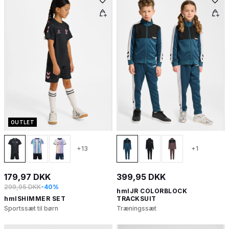
OUTLET
+13
+1
179,97 DKK
399,95 DKK
299,95 DKK
-40%
hmlJR COLORBLOCK
hmlSHIMMER SET
TRACKSUIT
Sportssæt til børn
Træningssæt