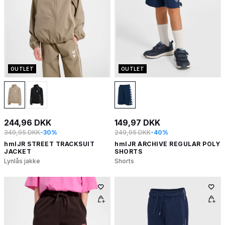
OUTLET
OUTLET
244,96 DKK
149,97 DKK
349,95 DKK
-30%
249,95 DKK
-40%
hmlJR STREET TRACKSUIT
hmlJR ARCHIVE REGULAR POLY
JACKET
SHORTS
Lynlås jakke
Shorts