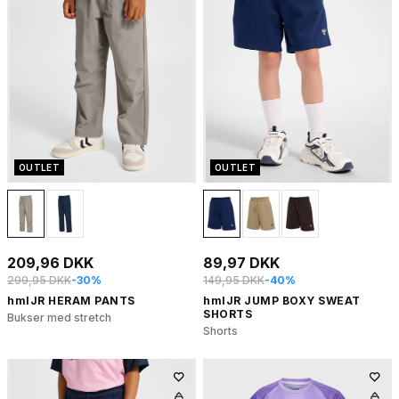
OUTLET
OUTLET
209,96 DKK
89,97 DKK
299,95 DKK
-30%
149,95 DKK
-40%
hmlJR HERAM PANTS
hmlJR JUMP BOXY SWEAT
SHORTS
Bukser med stretch
Shorts