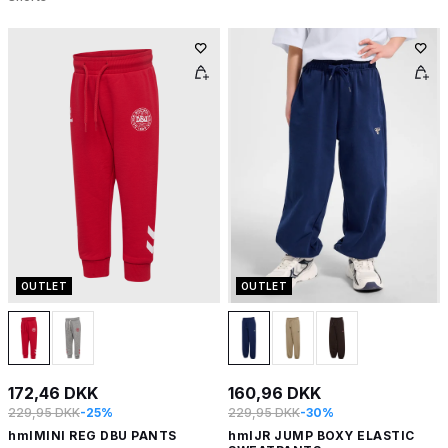
OUTLET
OUTLET
172,46 DKK
160,96 DKK
229,95 DKK
-25%
229,95 DKK
-30%
hmlMINI REG DBU PANTS
hmlJR JUMP BOXY ELASTIC