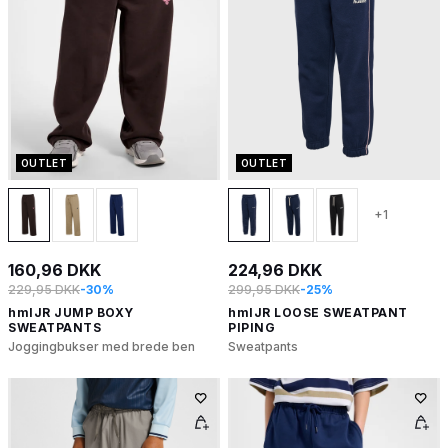
OUTLET
OUTLET
+1
160,96 DKK
224,96 DKK
229,95 DKK
-30%
299,95 DKK
-25%
hmlJR JUMP BOXY
hmlJR LOOSE SWEATPANT
SWEATPANTS
PIPING
Joggingbukser med brede ben
Sweatpants