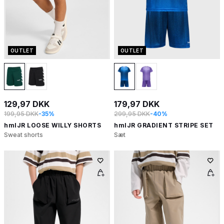
OUTLET
OUTLET
129,97 DKK
179,97 DKK
199,95 DKK
-35%
299,95 DKK
-40%
hmlJR LOOSE WILLY SHORTS
hmlJR GRADIENT STRIPE SET
Sweat shorts
Sæt