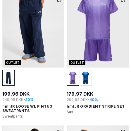
OUTLET
OUTLET
199,96 DKK
179,97 DKK
249,95 DKK
-20%
299,95 DKK
-40%
hmlJR LOOSE WL PINTUG
hmlJR GRADIENT STRIPE SET
SWEATPANTS
Sæt
Sweatpants