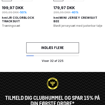
199,97 DKK
179,97 DKK
399,95 DKK
-50%
299,95 DKK
-40%
hmlJR COLORBLOCK
hmlMINI JERSEY CREWSUIT
TRACKSUIT
BEE
Træningssæt
Blødt jerseysæt med justerbar talje
INDLÆS FLERE
Viser 32 af 225
TILMELD DIG CLUBHUMMEL OG SPAR 15% PÅ
DIN FØRSTE ORDRE*