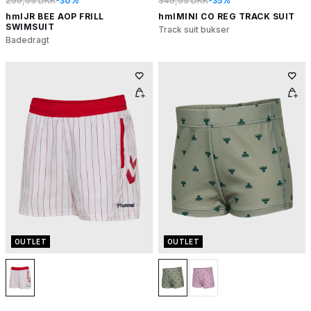
299,95 DKK
-30%
349,95 DKK
-35%
hmlJR BEE AOP FRILL
hmlMINI CO REG TRACK SUIT
SWIMSUIT
Track suit bukser
Badedragt
OUTLET
OUTLET