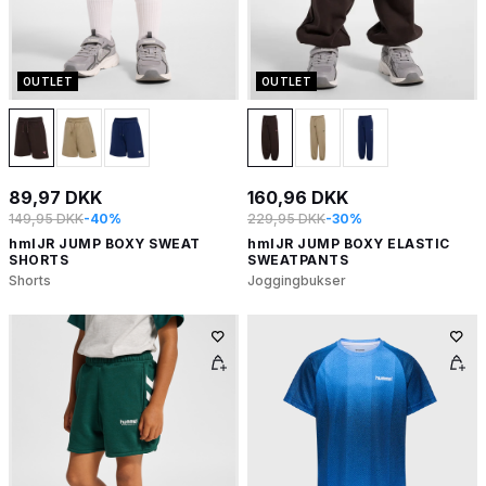
OUTLET
OUTLET
89,97 DKK
160,96 DKK
149,95 DKK
-40%
229,95 DKK
-30%
hmlJR JUMP BOXY SWEAT
hmlJR JUMP BOXY ELASTIC
SHORTS
SWEATPANTS
Shorts
Joggingbukser