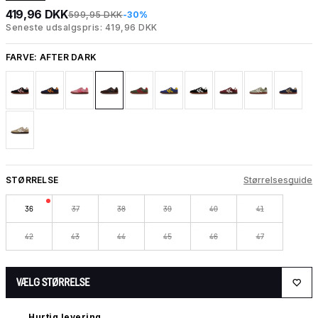
419,96 DKK
599,95 DKK
-30%
Seneste udsalgspris: 419,96 DKK
FARVE:
AFTER DARK
STØRRELSE
Størrelsesguide
36
37
38
39
40
41
42
43
44
45
46
47
VÆLG STØRRELSE
Hurtig levering