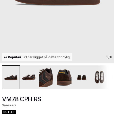
👀 Populær
21 har kigget på dette for nylig
1
/ 8
VM78 CPH RS
Sneakers
OUTLET