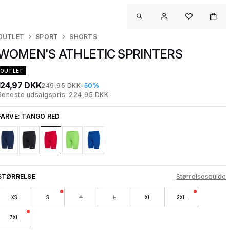
OUTLET
SPORT
SHORTS
WOMEN'S ATHLETIC SPRINTERS
OUTLET
124,97 DKK
249,95 DKK
-50%
Seneste udsalgspris: 224,95 DKK
FARVE:
TANGO RED
STØRRELSE
Størrelsesguide
XS
S
M
L
XL
2XL
3XL