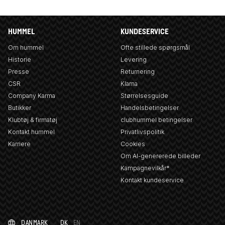
HUMMEL
KUNDESERVICE
Om hummel
Ofte stillede spørgsmål
Historie
Levering
Presse
Returnering
CSR
Klarna
Company Karma
Størrelsesguide
Butikker
Handelsbetingelser
Klubtøj & firmatøj
clubhummel betingelser
Kontakt hummel
Privatlivspolitik
Karriere
Cookies
Om AI-genererede billeder
Kampagnevilkår*
Kontakt kundeservice
DANMARK
DK
EN