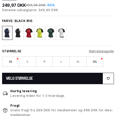
249,97 DKK
499,95 DKK
-50%
Seneste udsalgspris: 349,95 DKK
FARVE:
BLACK IRIS
STØRRELSE
Størrelsesguide
XS
S
M
L
XL
2XL
VÆLG STØRRELSE
Hurtig levering
Levering inden for 1-3 hverdage.
Fragt
Gratis fragt fra 299 DKK for medlemmer og 499 DKK for ikke-
medlemmer.