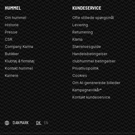
HUMMEL
KUNDESERVICE
Om hummel
Ofte stillede spørgsmål
Historie
Levering
Presse
Returnering
CSR
Klarna
Company Karma
Størrelsesguide
Butikker
Handelsbetingelser
Klubtøj & firmatøj
clubhummel betingelser
Kontakt hummel
Privatlivspolitik
Karriere
Cookies
Om AI-genererede billeder
Kampagnevilkår*
Kontakt kundeservice
DANMARK
DK
EN