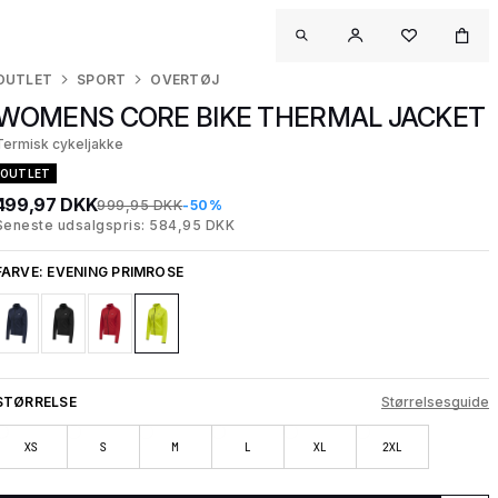
OUTLET
SPORT
OVERTØJ
WOMENS CORE BIKE THERMAL JACKET
Termisk cykeljakke
OUTLET
499,97 DKK
999,95 DKK
-50%
Seneste udsalgspris: 584,95 DKK
FARVE:
EVENING PRIMROSE
STØRRELSE
Størrelsesguide
XS
S
M
L
XL
2XL