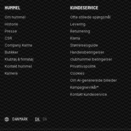
HUMMEL
KUNDESERVICE
Om hummel
Ofte stillede spørgsmål
Historie
Levering
Presse
Returnering
CSR
Klarna
Company Karma
Størrelsesguide
Butikker
Handelsbetingelser
Klubtøj & firmatøj
clubhummel betingelser
Kontakt hummel
Privatlivspolitik
Karriere
Cookies
Om AI-genererede billeder
Kampagnevilkår*
Kontakt kundeservice
DANMARK
DK
EN