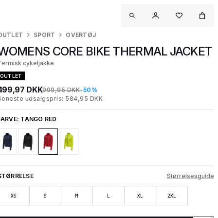
OUTLET
SPORT
OVERTØJ
WOMENS CORE BIKE THERMAL JACKET
Termisk cykeljakke
OUTLET
499,97 DKK
999,95 DKK
-50%
Seneste udsalgspris: 584,95 DKK
FARVE:
TANGO RED
STØRRELSE
Størrelsesguide
XS
S
M
L
XL
2XL