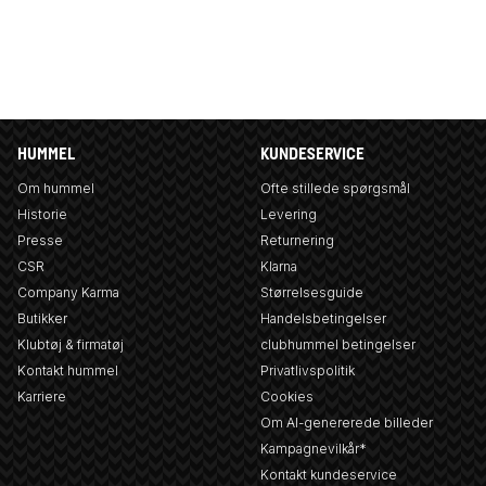
HUMMEL
KUNDESERVICE
Om hummel
Ofte stillede spørgsmål
Historie
Levering
Presse
Returnering
CSR
Klarna
Company Karma
Størrelsesguide
Butikker
Handelsbetingelser
Klubtøj & firmatøj
clubhummel betingelser
Kontakt hummel
Privatlivspolitik
Karriere
Cookies
Om AI-genererede billeder
Kampagnevilkår*
Kontakt kundeservice