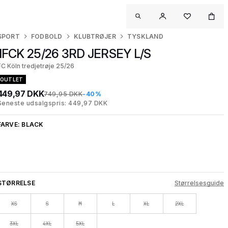
SPORT
FODBOLD
KLUBTRØJER
TYSKLAND
1FCK 25/26 3RD JERSEY L/S
FC Köln tredjetrøje 25/26
OUTLET
449,97 DKK
749,95 DKK
-40%
Seneste udsalgspris: 449,97 DKK
FARVE:
BLACK
STØRRELSE
Størrelsesguide
XS
S
M
L
XL
2XL
3XL
4XL
5XL