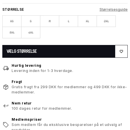
STØRRELSE
Størrelsesguide
XS
S
M
L
XL
2XL
3XL
4XL
VÆLG STØRRELSE
Hurtig levering
Levering inden for 1-3 hverdage.
Fragt
Gratis fragt fra 299 DKK for medlemmer og 499 DKK for ikke-
medlemmer.
Nem retur
100 dages retur for medlemmer.
Medlemspriser
Som medlem får du eksklusive besparelser på et udvalg af
produkter.