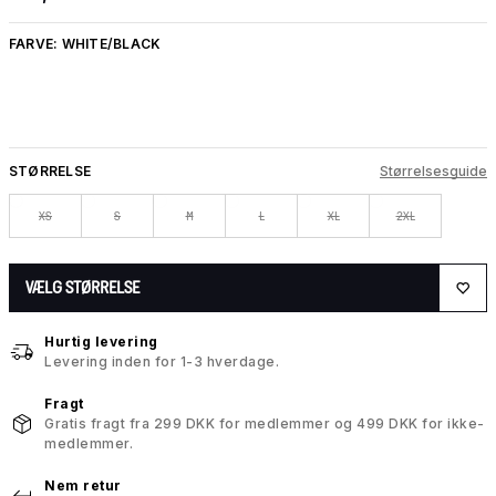
FARVE:
WHITE/BLACK
STØRRELSE
Størrelsesguide
XS
S
M
L
XL
2XL
VÆLG STØRRELSE
Hurtig levering
Levering inden for 1-3 hverdage.
Fragt
Gratis fragt fra 299 DKK for medlemmer og 499 DKK for ikke-
medlemmer.
Nem retur