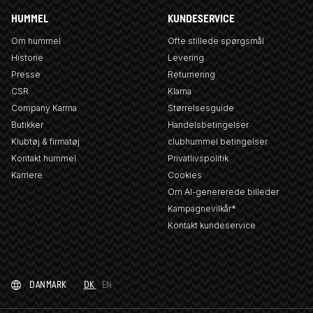
HUMMEL
KUNDESERVICE
Om hummel
Ofte stillede spørgsmål
Historie
Levering
Presse
Returnering
CSR
Klarna
Company Karma
Størrelsesguide
Butikker
Handelsbetingelser
Klubtøj & firmatøj
clubhummel betingelser
Kontakt hummel
Privatlivspolitik
Karriere
Cookies
Om AI-genererede billeder
Kampagnevilkår*
Kontakt kundeservice
DANMARK
DK
EN