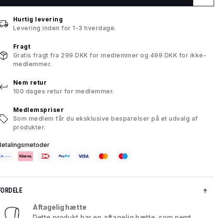
Hurtig levering
Levering inden for 1-3 hverdage.
Fragt
Gratis fragt fra 299 DKK for medlemmer og 499 DKK for ikke-
medlemmer.
Nem retur
100 dages retur for medlemmer.
Medlemspriser
Som medlem får du eksklusive besparelser på et udvalg af
produkter.
Betalingsmetoder
FORDELE
Aftagelig hætte
Dette produkt har en aftagelig hætte, som nemt