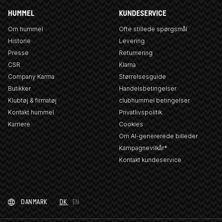
HUMMEL
KUNDESERVICE
Om hummel
Ofte stillede spørgsmål
Historie
Levering
Presse
Returnering
CSR
Klarna
Company Karma
Størrelsesguide
Butikker
Handelsbetingelser
Klubtøj & firmatøj
clubhummel betingelser
Kontakt hummel
Privatlivspolitik
Karriere
Cookies
Om AI-genererede billeder
Kampagnevilkår*
Kontakt kundeservice
DANMARK
DK
EN