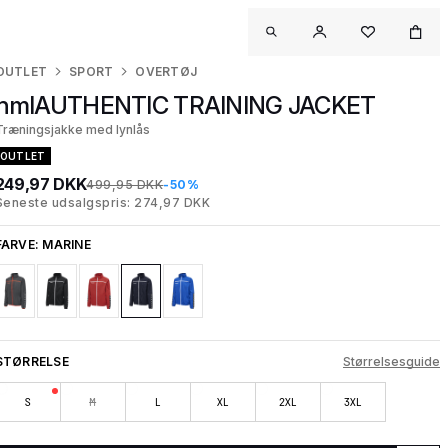
OUTLET
SPORT
OVERTØJ
hmlAUTHENTIC TRAINING JACKET
Træningsjakke med lynlås
OUTLET
249,97 DKK
499,95 DKK
-50%
Seneste udsalgspris: 274,97 DKK
FARVE:
MARINE
STØRRELSE
Størrelsesguide
S
M
L
XL
2XL
3XL