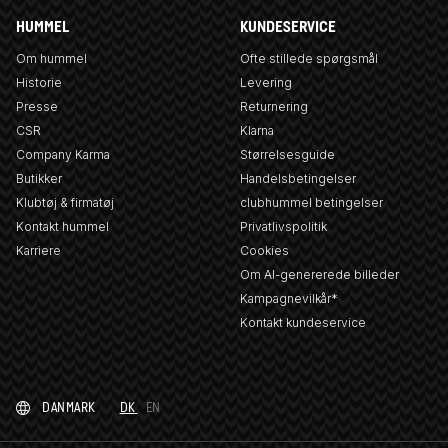
HUMMEL
KUNDESERVICE
Om hummel
Ofte stillede spørgsmål
Historie
Levering
Presse
Returnering
CSR
Klarna
Company Karma
Størrelsesguide
Butikker
Handelsbetingelser
Klubtøj & firmatøj
clubhummel betingelser
Kontakt hummel
Privatlivspolitik
Karriere
Cookies
Om AI-genererede billeder
Kampagnevilkår*
Kontakt kundeservice
DANMARK
DK
EN