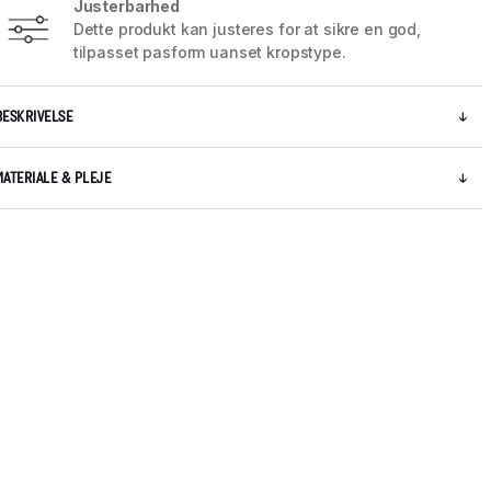
Justerbarhed
Dette produkt kan justeres for at sikre en god,
tilpasset pasform uanset kropstype.
BESKRIVELSE
MATERIALE & PLEJE
5 / 6