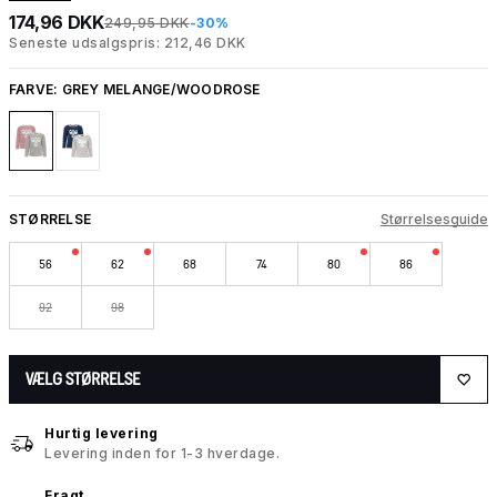
174,96 DKK
249,95 DKK
-30%
Seneste udsalgspris: 212,46 DKK
FARVE:
GREY MELANGE/WOODROSE
STØRRELSE
Størrelsesguide
56
62
68
74
80
86
92
98
VÆLG STØRRELSE
Hurtig levering
Levering inden for 1-3 hverdage.
Fragt