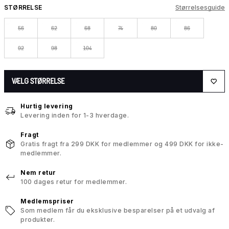
STØRRELSE
Størrelsesguide
56
62
68
74
80
86
92
98
104
VÆLG STØRRELSE
Hurtig levering
Levering inden for 1-3 hverdage.
Fragt
Gratis fragt fra 299 DKK for medlemmer og 499 DKK for ikke-
medlemmer.
Nem retur
100 dages retur for medlemmer.
Medlemspriser
Som medlem får du eksklusive besparelser på et udvalg af
produkter.