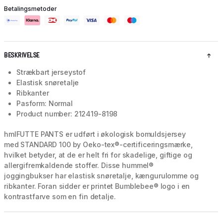
Betalingsmetoder
BESKRIVELSE
Strækbart jerseystof
Elastisk snøretalje
Ribkanter
Pasform: Normal
Product number: 212419-8198
hmlFUTTE PANTS er udført i økologisk bomuldsjersey
med STANDARD 100 by Oeko-tex®-certificeringsmærke,
hvilket betyder, at de er helt fri for skadelige, giftige og
allergifremkaldende stoffer. Disse hummel®
joggingbukser har elastisk snøretalje, kængurulomme og
ribkanter. Foran sidder er printet Bumblebee® logo i en
kontrastfarve som en fin detalje.