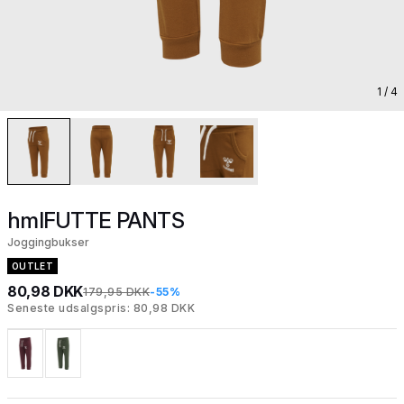
1
/ 4
hmlFUTTE PANTS
Joggingbukser
OUTLET
80,98 DKK
179,95 DKK
-55%
Seneste udsalgspris: 80,98 DKK