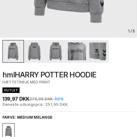
1
/ 5
hmlHARRY POTTER HOODIE
HÆTTETRØJE MED PRINT
OUTLET
139,97 DKK
279,95 DKK
-50%
Seneste udsalgspris: 251,95 DKK
FARVE:
MEDIUM MELANGE