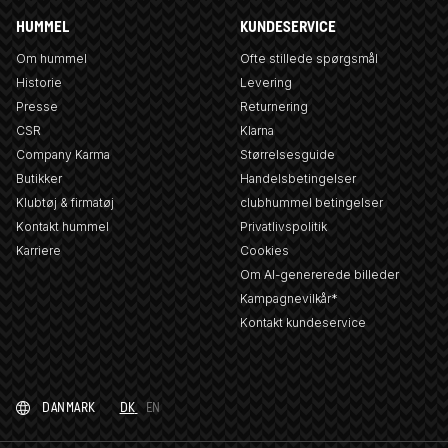
HUMMEL
KUNDESERVICE
Om hummel
Ofte stillede spørgsmål
Historie
Levering
Presse
Returnering
CSR
Klarna
Company Karma
Størrelsesguide
Butikker
Handelsbetingelser
Klubtøj & firmatøj
clubhummel betingelser
Kontakt hummel
Privatlivspolitik
Karriere
Cookies
Om AI-genererede billeder
Kampagnevilkår*
Kontakt kundeservice
DANMARK
DK
EN