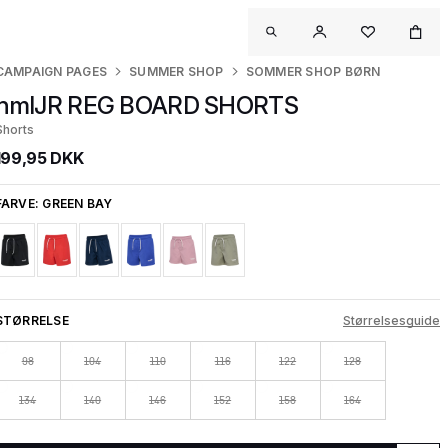
CAMPAIGN PAGES
SUMMER SHOP
SOMMER SHOP BØRN
hmlJR REG BOARD SHORTS
Shorts
199,95 DKK
FARVE:
GREEN BAY
STØRRELSE
Størrelsesguide
98
104
110
116
122
128
134
140
146
152
158
164