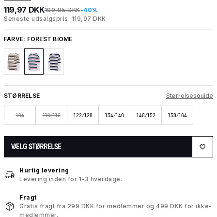
119,97 DKK
199,95 DKK
-40%
Seneste udsalgspris: 119,97 DKK
FARVE:
FOREST BIOME
STØRRELSE
Størrelsesguide
104
110/116
122/128
134/140
146/152
158/164
VÆLG STØRRELSE
Hurtig levering
Levering inden for 1-3 hverdage.
Fragt
Gratis fragt fra 299 DKK for medlemmer og 499 DKK for ikke-
medlemmer.