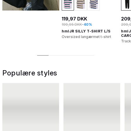
119,97 DKK
209
199,95 DKK
-40%
299,
hmlJR SILLY T-SHIRT L/S
hmlJ
CAR
Oversized langærmet t-shirt
Track
1
2
3
4
5
Populære styles