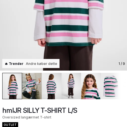
🔥 Trender
Andre køber dette
1
/ 9
hmlJR SILLY T-SHIRT L/S
Oversized langærmet T-shirt
OUTLET