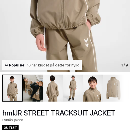
👀 Populær
16 har kigget på dette for nylig
1
/ 9
hmlJR STREET TRACKSUIT JACKET
Lynlås jakke
OUTLET