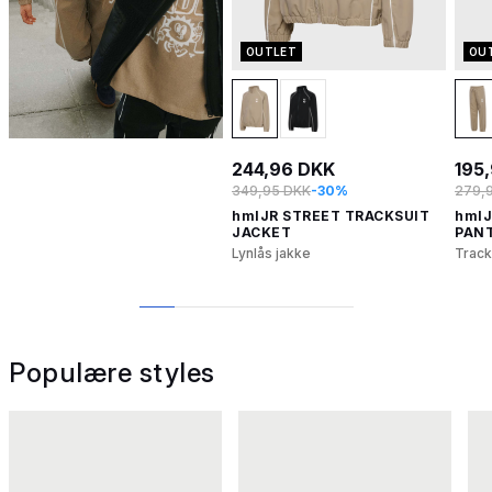
OUTLET
OU
244,96 DKK
195
349,95 DKK
-30%
279,
hmlJR STREET TRACKSUIT
hmlJ
JACKET
PAN
Lynlås jakke
Track
1
2
3
4
5
6
Populære styles