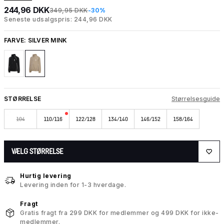
244,96 DKK
349,95 DKK
-30%
Seneste udsalgspris: 244,96 DKK
FARVE:
SILVER MINK
STØRRELSE
Størrelsesguide
104
110/116
122/128
134/140
146/152
158/164
VÆLG STØRRELSE
Hurtig levering
Levering inden for 1-3 hverdage.
Fragt
Gratis fragt fra 299 DKK for medlemmer og 499 DKK for ikke-
medlemmer.