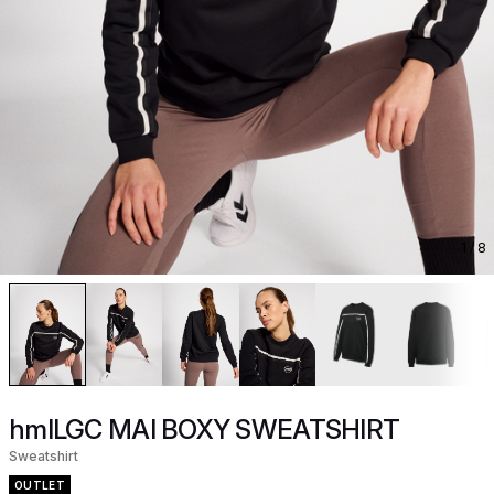
1
/ 8
hmlLGC MAI BOXY SWEATSHIRT
Sweatshirt
OUTLET