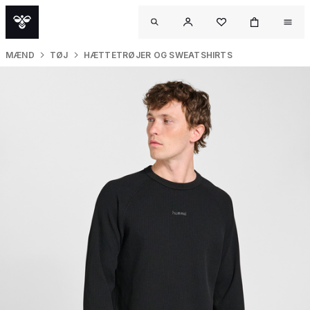
MÆND
TØJ
HÆTTETRØJER OG SWEATSHIRTS