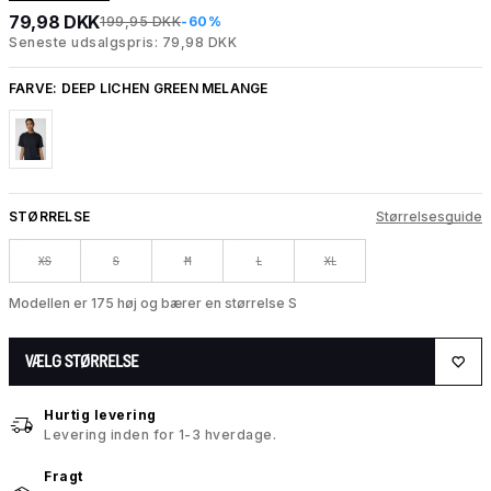
79,98 DKK
199,95 DKK
-60%
Seneste udsalgspris: 79,98 DKK
FARVE:
DEEP LICHEN GREEN MELANGE
STØRRELSE
Størrelsesguide
XS
S
M
L
XL
Modellen er 175 høj og bærer en størrelse S
VÆLG STØRRELSE
Hurtig levering
Levering inden for 1-3 hverdage.
Fragt